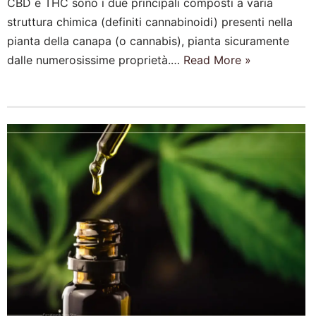
CBD e THC sono i due principali composti a varia
struttura chimica (definiti cannabinoidi) presenti nella
pianta della canapa (o cannabis), pianta sicuramente
dalle numerosissime proprietà.…
Read More »