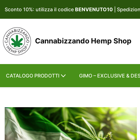
Sconto 10%: utilizza il codice
BENVENUTO10
| Spedizio
Vai
al
contenuto
Cannabizzando Hemp Shop
CATALOGO PRODOTTI
GIMO – EXCLUSIVE & DE