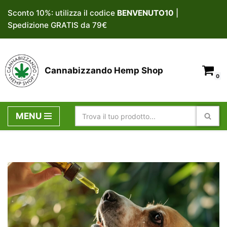
Sconto 10%: utilizza il codice
BENVENUTO10
|
Spedizione GRATIS da 79€
Vai
al
contenuto
Cannabizzando Hemp Shop
0
MENU