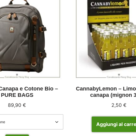
 Canapa e Cotone Bio –
CannabyLemon – Limon
PURE BAGS
canapa (mignon 
89,90
€
2,50
€
Aggiungi al carre