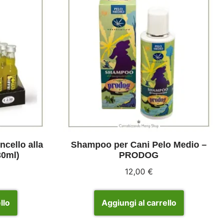
cello alla
Shampoo per Cani Pelo Medio –
30ml)
PRODOG
12,00
€
llo
Aggiungi al carrello