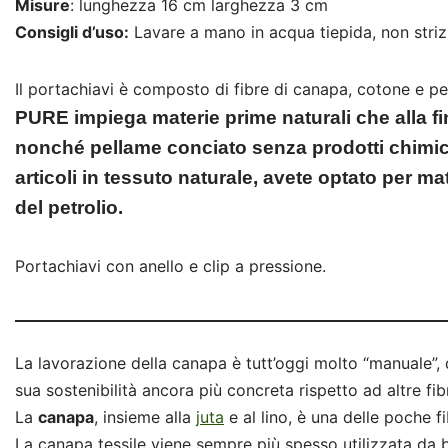
Misure
: lunghezza 16 cm larghezza 3 cm
Consigli d’uso:
Lavare a mano in acqua tiepida, non strizza
Il portachiavi è composto di fibre di canapa, cotone e pe
PURE impiega materie prime naturali che alla fi
nonché pellame conciato senza prodotti chimici
articoli in tessuto naturale, avete optato per mat
del petrolio.
Portachiavi con anello e clip a pressione.
La lavorazione della canapa è tutt’oggi molto “manuale”,
sua sostenibilità ancora più concreta rispetto ad altre fibr
La
canapa
, insieme alla
juta
e al lino, è una delle poche
La canapa tessile viene sempre più spesso utilizzata d