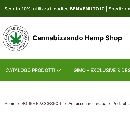
Sconto 10%: utilizza il codice
BENVENUTO10
| Spedizio
Vai
al
contenuto
Cannabizzando Hemp Shop
CATALOGO PRODOTTI
GIMO – EXCLUSIVE & DE
Home
\
BORSE E ACCESSORI
\
Accessori in canapa
\
Portachi