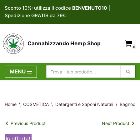
Sconto 10%: utilizza il codice
BENVENUTO10
|
Spedizione GRATIS da 79€
Vai
al
contenuto
Cannabizzando Hemp Shop
0
MENU
Home
\
COSMETICA
\
Detergenti e Saponi Naturali
\
Bagnodocc
Previous Product
Next Product
In offerta!