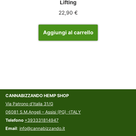
Lifting
22,90
€
Aggiungi al carrello
CANNABIZZANDO HEMP SHOP
Via Patrono d’Italia 31/G
06081 S.M.Angeli – Assisi (PG) -ITALY
Telefono
+393331814947
Email
:
info@cannabizzando.it