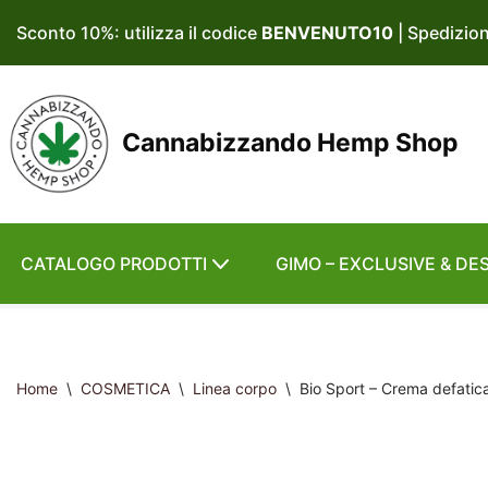
Sconto 10%: utilizza il codice
BENVENUTO10
| Spedizio
Vai
al
contenuto
Cannabizzando Hemp Shop
CATALOGO PRODOTTI
GIMO – EXCLUSIVE & DE
Home
\
COSMETICA
\
Linea corpo
\
Bio Sport – Crema defatic