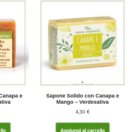
 Canapa e
Sapone Solido con Canapa e
tiva
Mango – Verdesativa
4,30
€
llo
Aggiungi al carrello