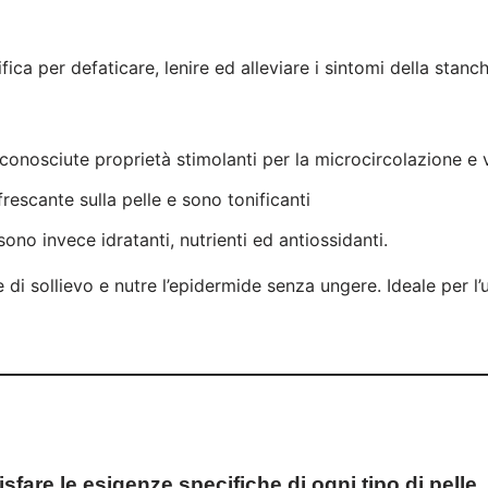
a per defaticare, lenire ed alleviare i sintomi della stanche
iconosciute proprietà stimolanti per la microcircolazione e 
rescante sulla pelle e sono tonificanti
ono invece idratanti, nutrienti ed antiossidanti.
di sollievo e nutre l’epidermide senza ungere. Ideale per l
fare le esigenze specifiche di ogni tipo di pelle, 