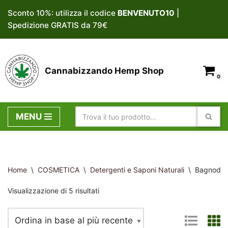
Sconto 10%: utilizza il codice
BENVENUTO10
|
Spedizione GRATIS da 79€
Vai
al
contenuto
Cannabizzando Hemp Shop
0
MENU
Home
\
COSMETICA
\
Detergenti e Saponi Naturali
\
Bagnodocc
Visualizzazione di 5 risultati