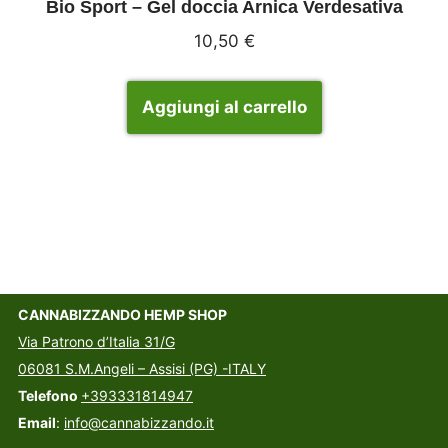
Bio Sport – Gel doccia Arnica Verdesativa
10,50
€
Aggiungi al carrello
CANNABIZZANDO HEMP SHOP
Via Patrono d’Italia 31/G
06081 S.M.Angeli – Assisi (PG) -ITALY
Telefono
+393331814947
Email
:
info@cannabizzando.it