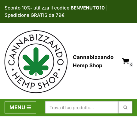
Sconto 10%: utilizza il codice
BENVENUTO10
|
Spedizione GRATIS da 79€
Vai
al
contenuto
Cannabizzando
Hemp Shop
0
MENU