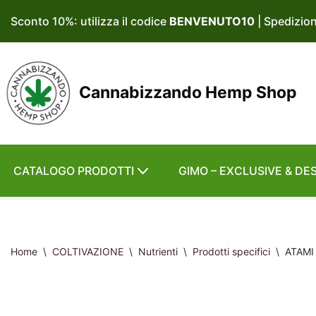
Sconto 10%: utilizza il codice
BENVENUTO10
| Spedizio
Vai
al
contenuto
Cannabizzando Hemp Shop
CATALOGO PRODOTTI
GIMO – EXCLUSIVE & DE
Home
\
COLTIVAZIONE
\
Nutrienti
\
Prodotti specifici
\
ATAMI 