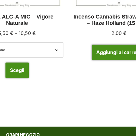
z ALG-A MIC – Vigore
Incenso Cannabis Stra
Naturale
– Haze Holland (15 
5,50
€
-
10,50
€
2,00
€
Aggiungi al carre
Scegli
ORARI NEGOZIO