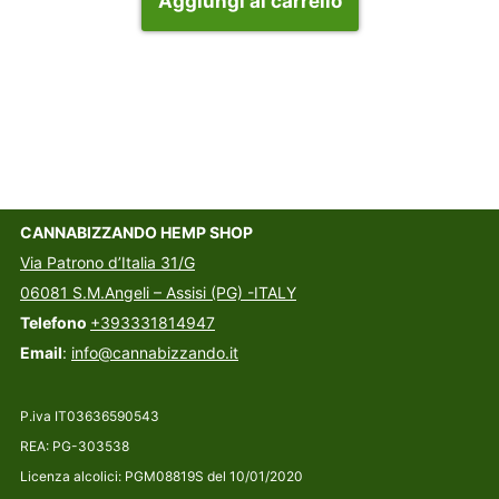
Aggiungi al carrello
CANNABIZZANDO HEMP SHOP
Via Patrono d’Italia 31/G
06081 S.M.Angeli – Assisi (PG) -ITALY
Telefono
+393331814947
Email
:
info@cannabizzando.it
P.iva IT03636590543
REA: PG-303538
Licenza alcolici: PGM08819S del 10/01/2020