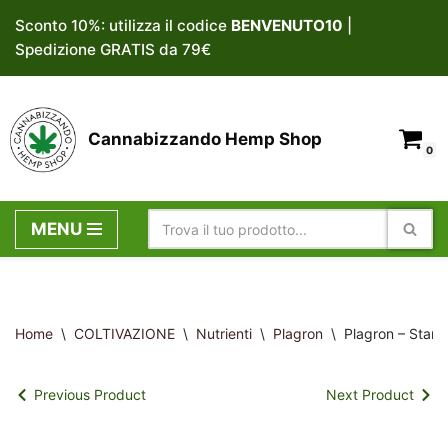
Sconto 10%: utilizza il codice
BENVENUTO10
|
Spedizione GRATIS da 79€
Vai
al
contenuto
Cannabizzando Hemp Shop
0
MENU
Home
\
COLTIVAZIONE
\
Nutrienti
\
Plagron
\
Plagron – Start
Previous Product
Next Product