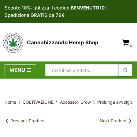
Sconto 10%: utilizza il codice
BENVENUTO10
|
Spedizione GRATIS da 79€
Vai
al
contenuto
Cannabizzando Hemp Shop
0
MENU
Home
\
COLTIVAZIONE
\
Accessori Grow
\
Prolunga avvolgica
Previous Product
Next Product