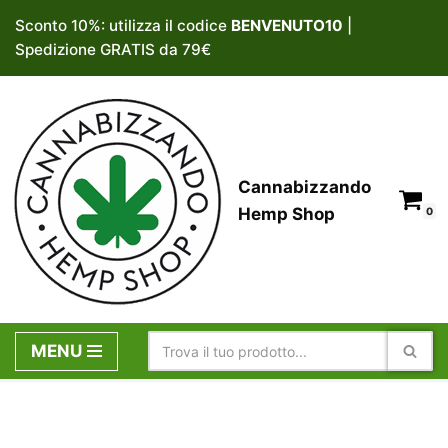
Sconto 10%: utilizza il codice
BENVENUTO10
|
Spedizione GRATIS da 79€
Vai
al
contenuto
Cannabizzando
Hemp Shop
0
MENU