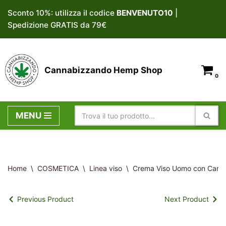
Sconto 10%: utilizza il codice
BENVENUTO10
|
Spedizione GRATIS da 79€
Vai
al
contenuto
Cannabizzando Hemp Shop
0
MENU
Home
\
COSMETICA
\
Linea viso
\
Crema Viso Uomo con Canapa
Previous Product
Next Product