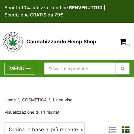
Sconto 10%: utilizza il codice
BENVENUTO10
|
Spedizione GRATIS da 79€
Vai
al
contenuto
Cannabizzando Hemp Shop
0
MENU
Home
\
COSMETICA
\
Linea viso
Visualizzazione di 14 risultati