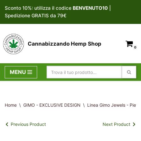
Sconto 10%: utilizza il codice
BENVENUTO10
|
Spedizione GRATIS da 79€
Vai
al
contenuto
Cannabizzando Hemp Shop
0
MENU
Home
\
GIMO - EXCLUSIVE DESIGN
\
Linea Gimo Jewels - Pietre
Previous Product
Next Product