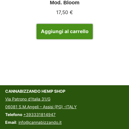
Mod. Bloom
17,50
€
Aggiungi al carrello
CANNABIZZANDO HEMP SHOP
Via Patrono d’Italia 31/G
06081 S.M.Angeli – Assisi (PG) -ITALY
Telefono
+393331814947
Email
:
info@cannabizzando.it