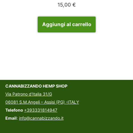
15,00
€
Aggiungi al carrello
CANNABIZZANDO HEMP SHOP
Via Patrono d’Italia 31/G
06081 S.M.Angeli – Assisi (PG) -ITALY
Telefono
+393331814947
Email
:
info@cannabizzando.it