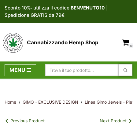
Sconto 10%: utilizza il codice
BENVENUTO10
|
Spedizione GRATIS da 79€
Vai
al
contenuto
Cannabizzando Hemp Shop
0
MENU
Home
\
GIMO - EXCLUSIVE DESIGN
\
Linea Gimo Jewels - Pietre
Previous Product
Next Product