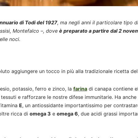
Annuario di Todi del 1927
, ma negli anni il particolare tipo
Assisi, Montefalco –, dove
è preparato a partire dal 2 novem
elle noci.
to aggiungere un tocco in più alla tradizionale ricetta del 
sio, potassio, ferro e zinco, la
farina
di canapa contiene ele
tessuti e rafforzare le nostre difese immunitarie. Ha anche 
 Vitamina
E
, un antiossidante importantissimo per contrastare
oltre ricca di
omega 3
e
omega 6
, due acidi grassi importa