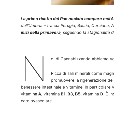
L
a prima ricetta del Pan nociato compare nell’
dell’Umbria – tra cui Perugia, Bastia, Corciano, 
inizi della primavera
, seguendo la stagionalità d
N
oi di Cannabizzando abbiamo volu
Ricca di sali minerali come magne
promuovere la rigenerazione dei 
benessere intestinale e vitamine. In particolare
vitamina
A,
vitamina
B1, B3, B5,
vitamina
D
. È in
cardiovascolare.