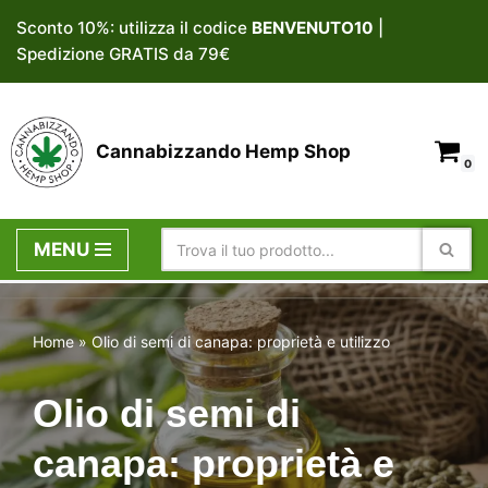
Sconto 10%: utilizza il codice
BENVENUTO10
|
Spedizione GRATIS da 79€
Vai
al
contenuto
Cannabizzando Hemp Shop
0
MENU
Home
»
Olio di semi di canapa: proprietà e utilizzo
Olio di semi di
canapa: proprietà e