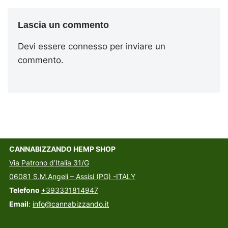
Lascia un commento
Devi essere
connesso
per inviare un
commento.
CANNABIZZANDO HEMP SHOP
Via Patrono d’Italia 31/G
06081 S.M.Angeli – Assisi (PG) -ITALY
Telefono
+393331814947
Email
:
info@cannabizzando.it