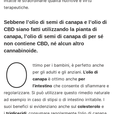
intatte le straordinarie qualità nutritive e virtù
terapeutiche.
Sebbene l’olio di semi di canapa e l’olio di
CBD siano fatti utilizzando la pianta di
canapa,
l’olio di semi di canapa di per sé
non contiene CBD, né alcun altro
cannabinoide.
O
ttimo per i bambini, è perfetto anche
per gli adulti e gli anziani.
L’olio di
canapa
è ottimo anche
per
l’intestino
che consente di sfiammare e
regolarizzare. Si può utilizzare questo rimedio naturale
ad esempio in caso di stipsi o di intestino irritabile. I
suoi benefici si evidenziano anche sul
colesterolo
e
i
trigliceridi
: consumare regolarmente l’olio di canapa,