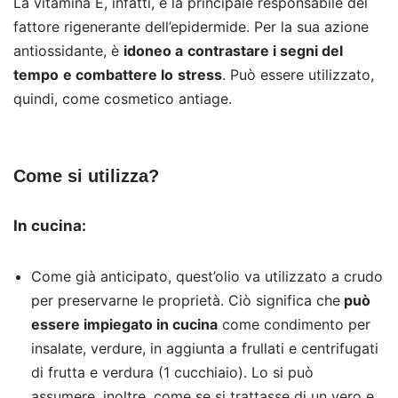
La vitamina E, infatti, è la principale responsabile del
fattore rigenerante dell’epidermide. Per la sua azione
antiossidante, è
idoneo a
contrastare i segni del
tempo
e combattere lo
stress
. Può essere utilizzato,
quindi, come cosmetico antiage.
Come si utilizza?
In cucina:
Come già anticipato, quest’olio va utilizzato a crudo
per preservarne le proprietà. Ciò significa che
può
essere impiegato in cucina
come condimento per
insalate, verdure, in aggiunta a frullati e centrifugati
di frutta e verdura (1 cucchiaio). Lo si può
assumere, inoltre, come se si trattasse di un vero e