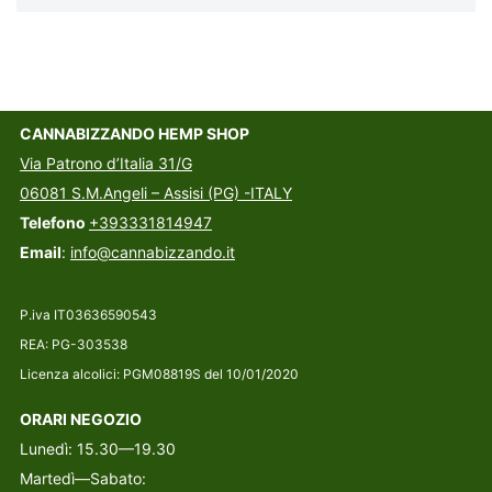
CANNABIZZANDO HEMP SHOP
Via Patrono d’Italia 31/G
06081 S.M.Angeli – Assisi (PG) -ITALY
Telefono
+393331814947
Email
:
info@cannabizzando.it
P.iva IT03636590543
REA: PG-303538
Licenza alcolici: PGM08819S del 10/01/2020
ORARI NEGOZIO
Lunedì: 15.30—19.30
Martedì—Sabato: