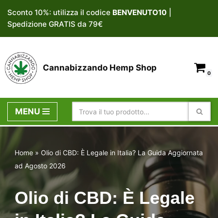
Sconto 10%: utilizza il codice
BENVENUTO10
|
Spedizione GRATIS da 79€
Vai
al
contenuto
Cannabizzando Hemp Shop
0
MENU
Home
»
Olio di CBD: È Legale in Italia? La Guida Aggiornata
ad Agosto 2026
Olio di CBD: È Legale