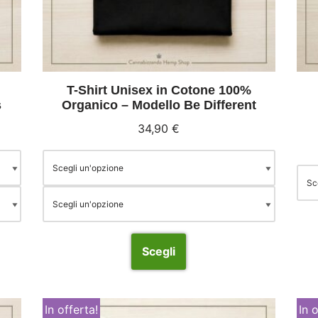
T-Shirt Unisex in Cotone 100%
s
Organico – Modello Be Different
34,90
€
Scegli
In offerta!
In 