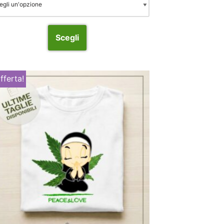
Scegli
offerta!