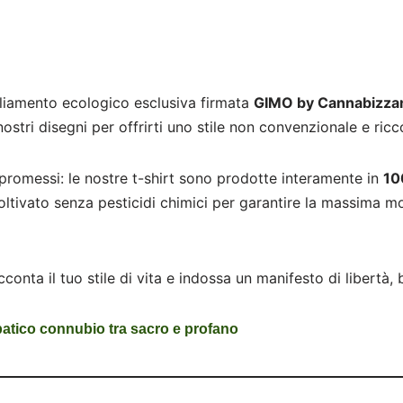
gliamento ecologico esclusiva firmata
GIMO by Cannabizza
stri disegni per offrirti uno stile non convenzionale e ricco
romessi: le nostre t-shirt sono prodotte interamente in
10
coltivato senza pesticidi chimici per garantire la massima m
cconta il tuo stile di vita e indossa un manifesto di libert
tico connubio tra sacro e profano