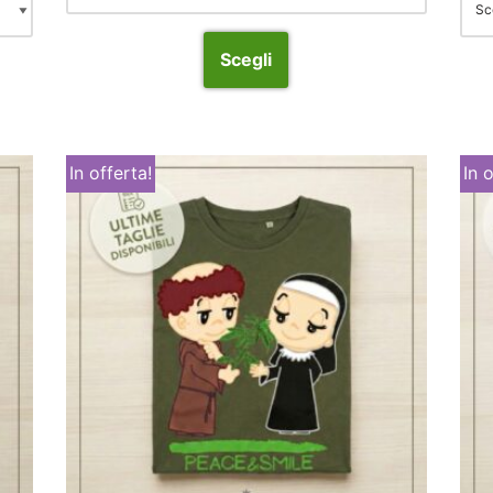
Scegli
In offerta!
In 