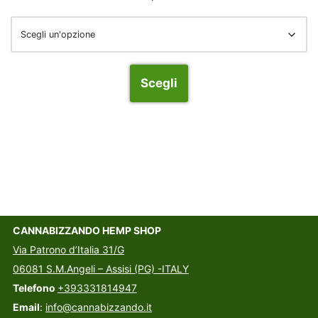
Scegli
CANNABIZZANDO HEMP SHOP
Via Patrono d’Italia 31/G
06081 S.M.Angeli – Assisi (PG) -ITALY
Telefono
+393331814947
Email
:
info@cannabizzando.it