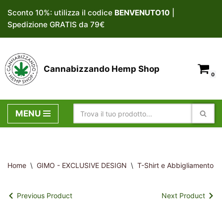
Sconto 10%: utilizza il codice
BENVENUTO10
|
Spedizione GRATIS da 79€
Vai
al
contenuto
Cannabizzando Hemp Shop
0
MENU
Home
\
GIMO - EXCLUSIVE DESIGN
\
T-Shirt e Abbigliamento E
Previous Product
Next Product