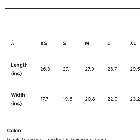
Â
XS
S
M
L
XL
Length
26.3
27.1
27.9
28.7
29.5
(inc)
Width
17.7
19.6
20.8
22.0
23.2
(inc)
Colore
black, blueroyal, bordeaux, kiwigreen, navy