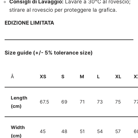
Consigli di Lavaggio:
Lavare a 30°C al rovescio;
stirare al rovescio per proteggere la grafica.
EDIZIONE LIMITATA
Size guide (+/- 5% tolerance size)
Â
XS
S
M
L
XL
X
Length
67.5
69
71
73
75
7
(cm)
Width
45
48
51
54
57
6
(cm)