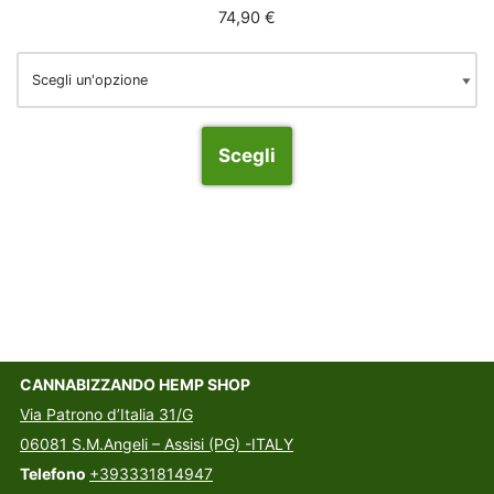
74,90
€
Scegli
CANNABIZZANDO HEMP SHOP
Via Patrono d’Italia 31/G
06081 S.M.Angeli – Assisi (PG) -ITALY
Telefono
+393331814947