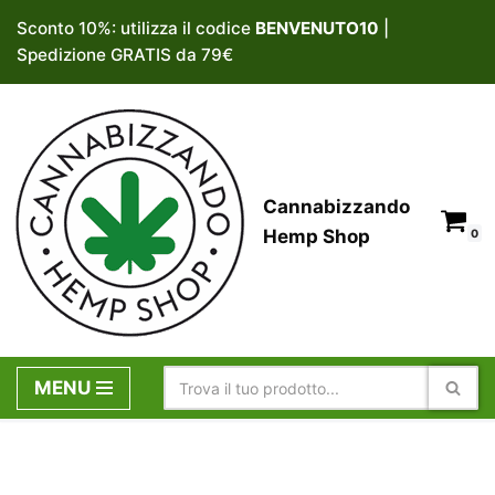
Sconto 10%: utilizza il codice
BENVENUTO10
|
Spedizione GRATIS da 79€
Vai
al
contenuto
Cannabizzando
Hemp Shop
0
MENU