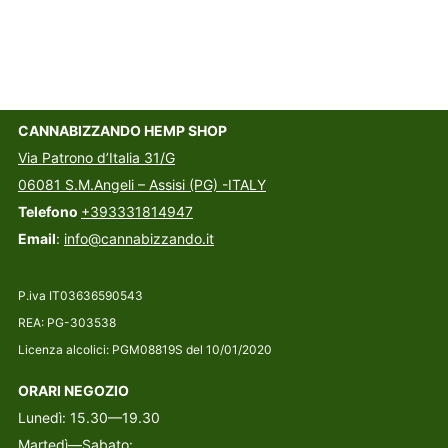
CANNABIZZANDO HEMP SHOP
Via Patrono d’Italia 31/G
06081 S.M.Angeli – Assisi (PG) -ITALY
Telefono
+393331814947
Email
:
info@cannabizzando.it
P.iva IT03636590543
REA: PG-303538
Licenza alcolici: PGM08819S del 10/01/2020
ORARI NEGOZIO
Lunedì: 15.30—19.30
Martedì—Sabato: