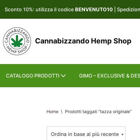
Sconto 10%: utilizza il codice
BENVENUTO10
| Spedizio
Vai
al
contenuto
Cannabizzando Hemp Shop
CATALOGO PRODOTTI
GIMO – EXCLUSIVE & DE
Home
\
Prodotti taggati “tazza originale”