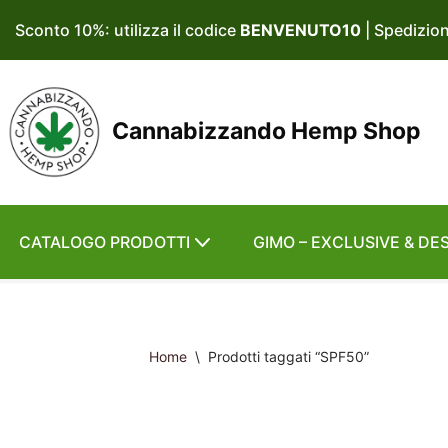
Sconto 10%: utilizza il codice
BENVENUTO10
| Spedizio
Vai
al
contenuto
Cannabizzando Hemp Shop
CATALOGO PRODOTTI
GIMO – EXCLUSIVE & DE
Home
\
Prodotti taggati “SPF50”