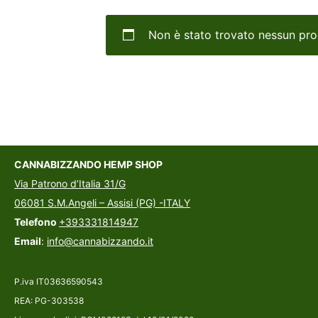
Non è stato trovato nessun pro
CANNABIZZANDO HEMP SHOP
Via Patrono d’Italia 31/G
06081 S.M.Angeli – Assisi (PG) -ITALY
Telefono
+393331814947
Email
:
info@cannabizzando.it
P.iva IT03636590543
REA: PG-303538