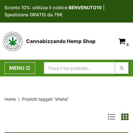
Sconto 10%: utilizza il codice
BENVENUTO10
|
Spedizione GRATIS da 79€
Vai
al
contenuto
Cannabizzando Hemp Shop
0
MENU
Home
\
Prodotti taggati “shisha”