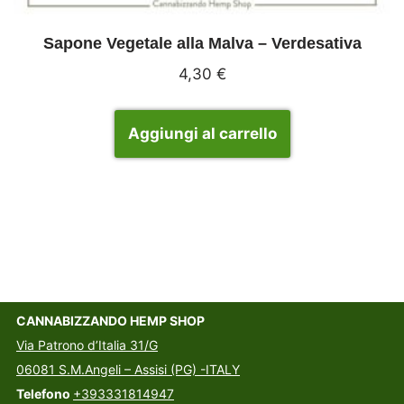
Sapone Vegetale alla Malva – Verdesativa
4,30
€
Aggiungi al carrello
CANNABIZZANDO HEMP SHOP
Via Patrono d’Italia 31/G
06081 S.M.Angeli – Assisi (PG) -ITALY
Telefono
+393331814947