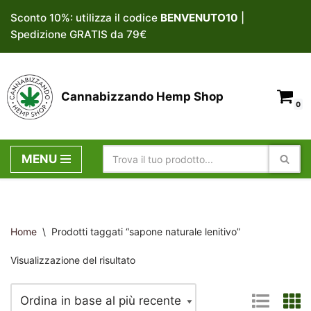
Sconto 10%: utilizza il codice
BENVENUTO10
|
Spedizione GRATIS da 79€
Vai
al
contenuto
Cannabizzando Hemp Shop
0
MENU
Home
\
Prodotti taggati “sapone naturale lenitivo”
Visualizzazione del risultato