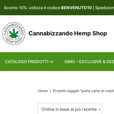
Sconto 10%: utilizza il codice
BENVENUTO10
| Spedizio
Vai
al
contenuto
Cannabizzando Hemp Shop
CATALOGO PRODOTTI
GIMO – EXCLUSIVE & DE
Home
\
Prodotti taggati “porta carte di credi