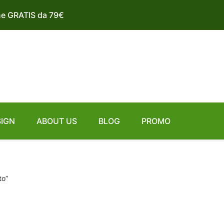
ne GRATIS da 79€
SIGN
ABOUT US
BLOG
PROMO
to”