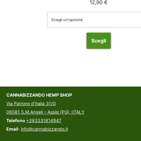
12,90
€
Scegli
CANNABIZZANDO HEMP SHOP
Via Patrono d’Italia 31/G
06081 S.M.Angeli – Assisi (PG) -ITALY
Telefono
+393331814947
Email
:
info@cannabizzando.it