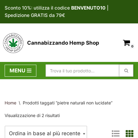
Sconto 10%: utilizza il codice
BENVENUTO10
|
Spedizione GRATIS da 79€
Vai
al
contenuto
Cannabizzando Hemp Shop
0
MENU
Home
\
Prodotti taggati “pietre naturali non lucidate”
Visualizzazione di 2 risultati