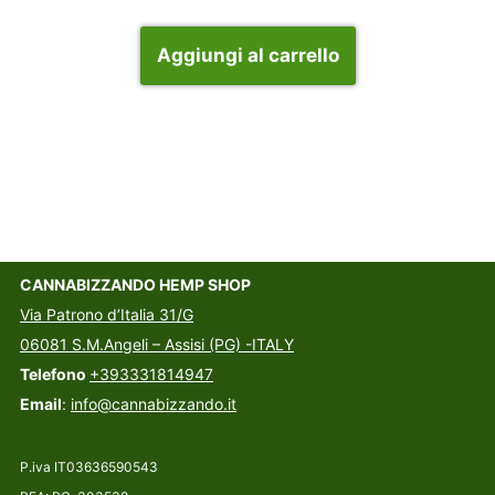
Aggiungi al carrello
CANNABIZZANDO HEMP SHOP
Via Patrono d’Italia 31/G
06081 S.M.Angeli – Assisi (PG) -ITALY
Telefono
+393331814947
Email
:
info@cannabizzando.it
P.iva IT03636590543