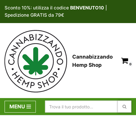
Sconto 10%: utilizza il codice
BENVENUTO10
|
Spedizione GRATIS da 79€
Vai
al
contenuto
Cannabizzando
Hemp Shop
0
MENU