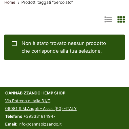
Home
\
Prodotti taggati “percolato”
Non è stato trovato nessun prodotto
che corrisponde alla tua selezione.
CANNABIZZANDO HEMP SHOP
Via Patrono d’Italia 31/G
06081 S.M.Angeli – Assisi (PG) -ITALY
Telefono
+393331814947
Email
:
info@cannabizzando.it