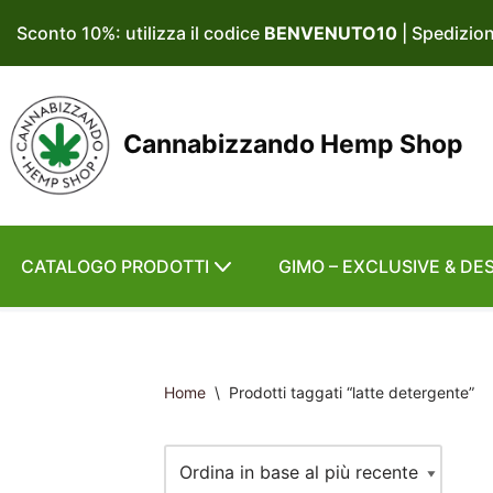
Sconto 10%: utilizza il codice
BENVENUTO10
| Spedizio
Vai
al
contenuto
Cannabizzando Hemp Shop
CATALOGO PRODOTTI
GIMO – EXCLUSIVE & DE
Home
\
Prodotti taggati “latte detergente”