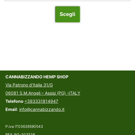
Scegli
CANNABIZZANDO HEMP SHOP
Via Patrono d’Italia 31/G
06081 S.M.Angeli – Assisi (PG) -ITALY
Telefono
+393331814947
Email
:
info@cannabizzando.it
P.iva IT03636590543
REA: PG-303538