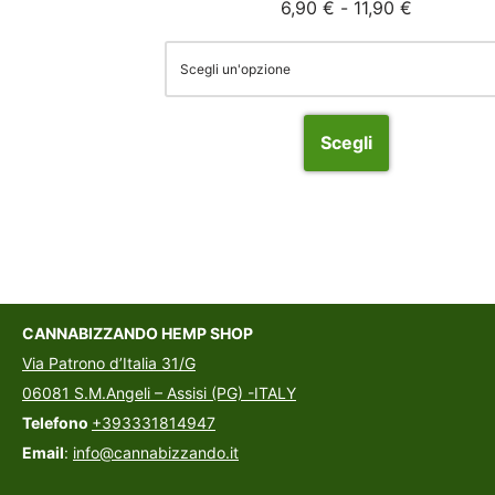
6,90
€
-
11,90
€
Scegli
CANNABIZZANDO HEMP SHOP
Via Patrono d’Italia 31/G
06081 S.M.Angeli – Assisi (PG) -ITALY
Telefono
+393331814947
Email
:
info@cannabizzando.it