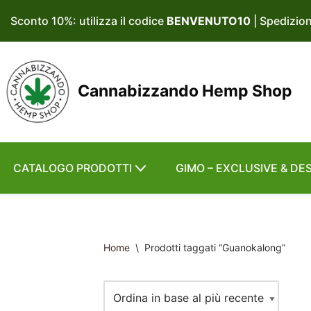
Sconto 10%: utilizza il codice
BENVENUTO10
| Spedizio
Vai
al
contenuto
Cannabizzando Hemp Shop
CATALOGO PRODOTTI
GIMO – EXCLUSIVE & DE
Home
\
Prodotti taggati “Guanokalong”