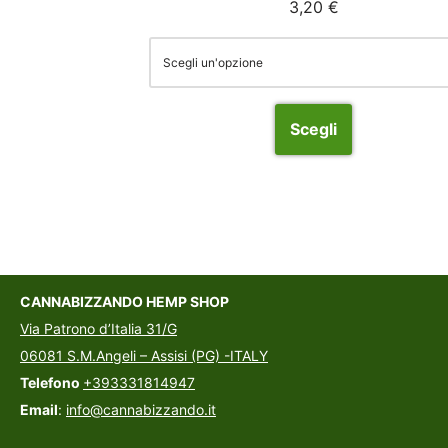
3,20
€
Scegli
CANNABIZZANDO HEMP SHOP
Via Patrono d’Italia 31/G
06081 S.M.Angeli – Assisi (PG) -ITALY
Telefono
+393331814947
Email
:
info@cannabizzando.it