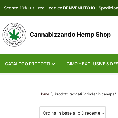
Sconto 10%: utilizza il codice
BENVENUTO10
| Spedizio
Vai
al
contenuto
Cannabizzando Hemp Shop
CATALOGO PRODOTTI
GIMO – EXCLUSIVE & DE
Home
\
Prodotti taggati “grinder in canapa”