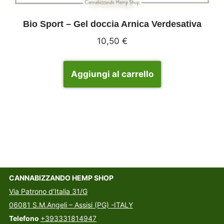
Bio Sport – Gel doccia Arnica Verdesativa
10,50
€
Aggiungi al carrello
CANNABIZZANDO HEMP SHOP
Via Patrono d’Italia 31/G
06081 S.M.Angeli – Assisi (PG) -ITALY
Telefono
+393331814947