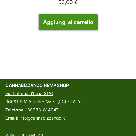
62,00
€
Aggiungi al carrello
CANNABIZZANDO HEMP SHOP
Via Patrono d’Italia 31/G
06081 S.M.Angeli – Assisi (PG) -ITALY
Telefono
+393331814947
Email
:
info@cannabizzando.it
P.iva IT03636590543