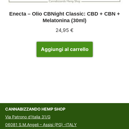
Enecta – Olio CBNight Classic: CBD + CBN +
Melatonina (30ml)
24,95
€
Aggiungi al carrello
CANNABIZZANDO HEMP SHOP
Via Patrono d’Italia 31/G
06081 S.M.Angeli – Assisi (PG) -ITALY