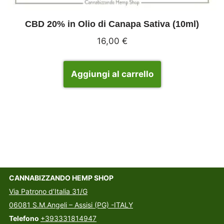
CBD 20% in Olio di Canapa Sativa (10ml)
16,00
€
Aggiungi al carrello
CANNABIZZANDO HEMP SHOP
Via Patrono d’Italia 31/G
06081 S.M.Angeli – Assisi (PG) -ITALY
Telefono
+393331814947