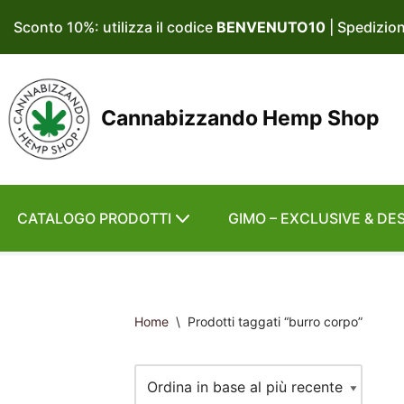
Sconto 10%: utilizza il codice
BENVENUTO10
| Spedizio
Vai
al
contenuto
Cannabizzando Hemp Shop
CATALOGO PRODOTTI
GIMO – EXCLUSIVE & DE
Home
\
Prodotti taggati “burro corpo”