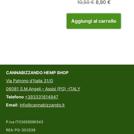
10,50
€
8,90
€
Aggiungi al carrello
CANNABIZZANDO HEMP SHOP
Via Patrono d’Italia 31/G
06081 S.M.Angeli – Assisi (PG) -ITALY
Telefono
+393331814947
Email
:
info@cannabizzando.it
P.iva IT03636590543
REA: PG-303538