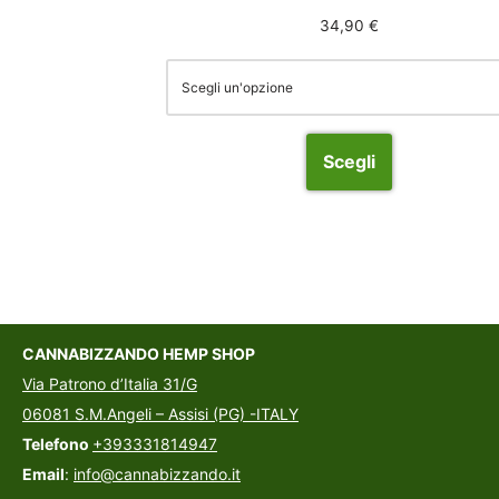
34,90
€
Scegli
CANNABIZZANDO HEMP SHOP
Via Patrono d’Italia 31/G
06081 S.M.Angeli – Assisi (PG) -ITALY
Telefono
+393331814947
Email
:
info@cannabizzando.it