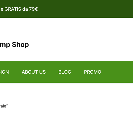
ne GRATIS da 79€
emp Shop
SIGN
ABOUT US
BLOG
PROMO
rale”