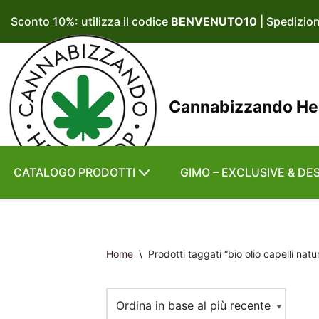
Sconto 10%: utilizza il codice
BENVENUTO10
| Spedizio
Vai
al
contenuto
Cannabizzando H
CATALOGO PRODOTTI
GIMO – EXCLUSIVE & DE
Home
\
Prodotti taggati “bio olio capelli natu