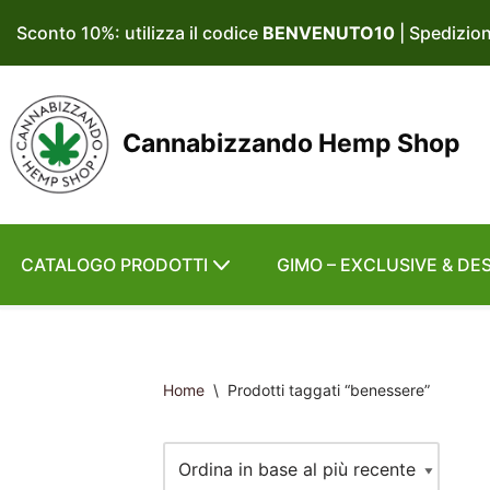
Sconto 10%: utilizza il codice
BENVENUTO10
| Spedizio
Vai
al
contenuto
Cannabizzando Hemp Shop
CATALOGO PRODOTTI
GIMO – EXCLUSIVE & DE
Home
\
Prodotti taggati “benessere”