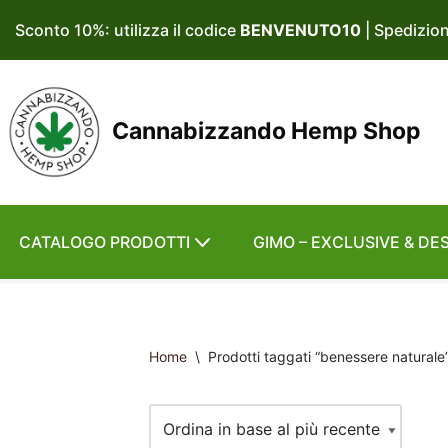
Sconto 10%: utilizza il codice
BENVENUTO10
| Spedizio
Vai
al
contenuto
Cannabizzando Hemp Shop
CATALOGO PRODOTTI
GIMO – EXCLUSIVE & DE
Home
\
Prodotti taggati “benessere naturale