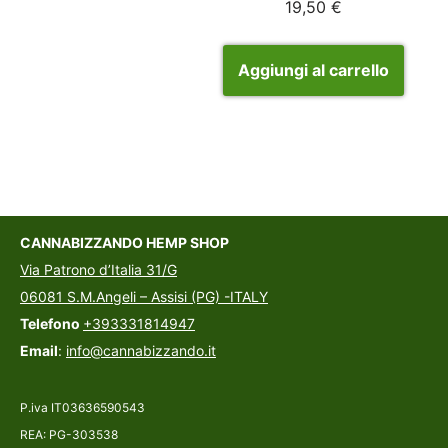
19,50
€
Aggiungi al carrello
CANNABIZZANDO HEMP SHOP
Via Patrono d’Italia 31/G
06081 S.M.Angeli – Assisi (PG) -ITALY
Telefono
+393331814947
Email
:
info@cannabizzando.it
P.iva IT03636590543
REA: PG-303538