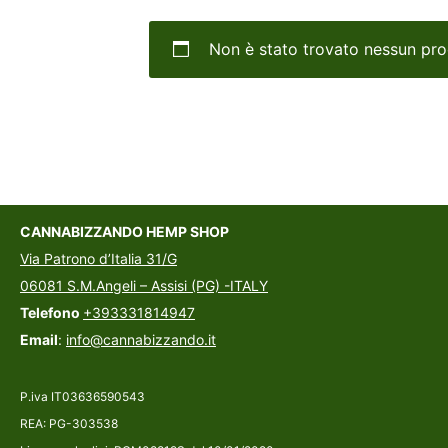
Non è stato trovato nessun pro
CANNABIZZANDO HEMP SHOP
Via Patrono d’Italia 31/G
06081 S.M.Angeli – Assisi (PG) -ITALY
Telefono
+393331814947
Email
:
info@cannabizzando.it
P.iva IT03636590543
REA: PG-303538