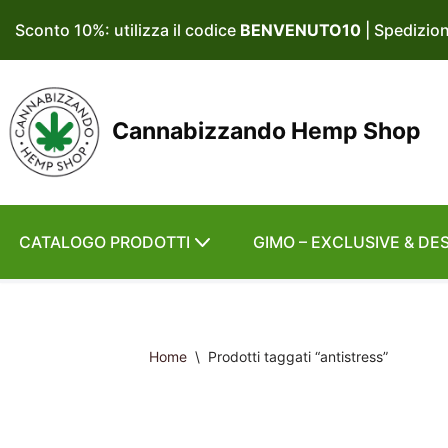
Sconto 10%: utilizza il codice
BENVENUTO10
| Spedizio
Vai
al
contenuto
Cannabizzando Hemp Shop
CATALOGO PRODOTTI
GIMO – EXCLUSIVE & DE
Home
\
Prodotti taggati “antistress”