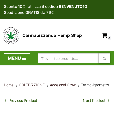
Sconto 10%: utilizza il codice
BENVENUTO10
|
Spedizione GRATIS da 79€
Vai
al
contenuto
Cannabizzando Hemp Shop
0
MENU
Home
\
COLTIVAZIONE
\
Accessori Grow
\
Termo-igrometro di
Previous Product
Next Product