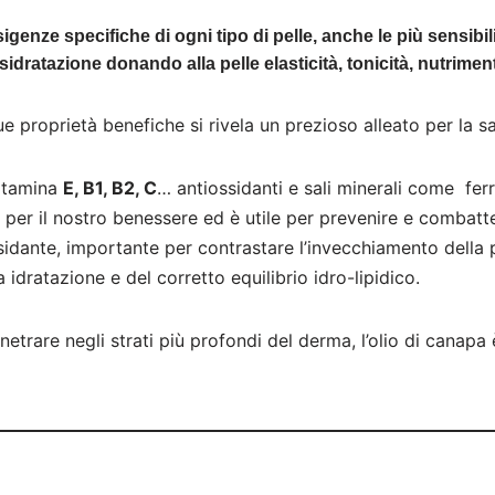
igenze specifiche di ogni tipo di pelle, anche le più sensibi
disidratazione donando alla pelle elasticità, tonicità, nutrim
e proprietà benefiche si rivela un prezioso alleato per la sa
 vitamina
E, B1, B2, C
… antiossidanti e sali minerali come ferr
r il nostro benessere ed è utile per prevenire e combatte
idante, importante per contrastare l’invecchiamento della pe
idratazione e del corretto equilibrio idro-lipidico.
enetrare negli strati più profondi del derma, l’olio di canapa