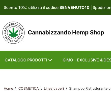
Sconto 10%: utilizza il codice
BENVENUTO10
| Spedizio
Vai
al
contenuto
Cannabizzando Hemp Shop
CATALOGO PRODOTTI
GIMO – EXCLUSIVE & DE
Home
\
COSMETICA
\
Linea capelli
\
Shampoo Ristrutturante c