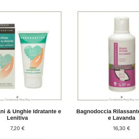
i & Unghie Idratante e
Bagnodoccia Rilassant
Lenitiva
e Lavanda
7,20
€
16,30
€