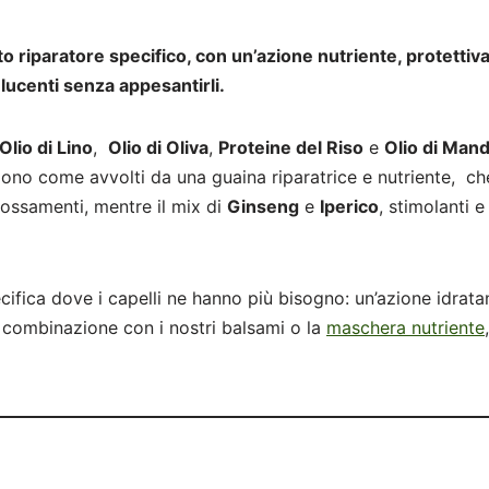
riparatore specifico, con un’azione nutriente, protettiva
 e lucenti senza appesantirli.
Olio di Lino
,
Olio di Oliva
,
Proteine del Riso
e
Olio di Mand
ngono come avvolti da una guaina riparatrice e nutriente, ch
rrossamenti, mentre il mix di
Ginseng
e
Iperico
, stimolanti e
fica dove i capelli ne hanno più bisogno: un’azione idratan
in combinazione con i nostri balsami o la
maschera nutriente