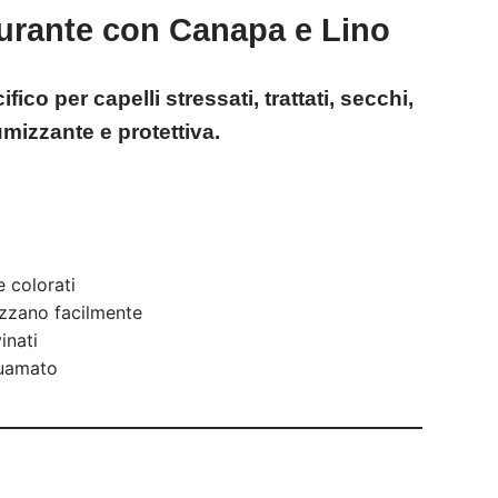
urante con Canapa e Lino
ico per capelli stressati, trattati, secchi,
umizzante e protettiva.
 e colorati
pezzano facilmente
inati
quamato