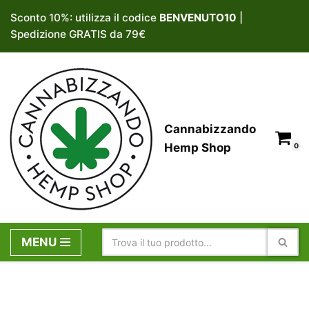
Sconto 10%: utilizza il codice
BENVENUTO10
|
Spedizione GRATIS da 79€
Vai
al
contenuto
Cannabizzando
Hemp Shop
0
MENU