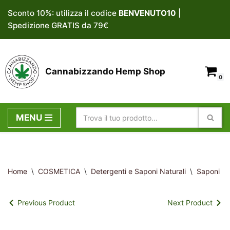
Sconto 10%: utilizza il codice
BENVENUTO10
|
Spedizione GRATIS da 79€
Vai
al
contenuto
Cannabizzando Hemp Shop
0
MENU
Home
\
COSMETICA
\
Detergenti e Saponi Naturali
\
Saponi nat
Previous Product
Next Product