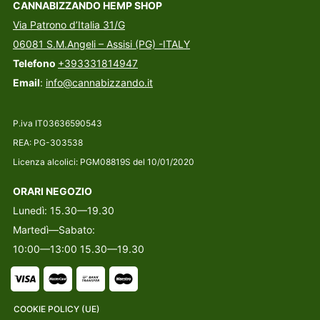
CANNABIZZANDO HEMP SHOP
Via Patrono d’Italia 31/G
06081 S.M.Angeli – Assisi (PG) -ITALY
Telefono
+393331814947
Email
:
info@cannabizzando.it
P.iva IT03636590543
REA: PG-303538
Licenza alcolici: PGM08819S del 10/01/2020
ORARI NEGOZIO
Lunedì: 15.30—19.30
Martedì—Sabato:
10:00—13:00 15.30—19.30
COOKIE POLICY (UE)