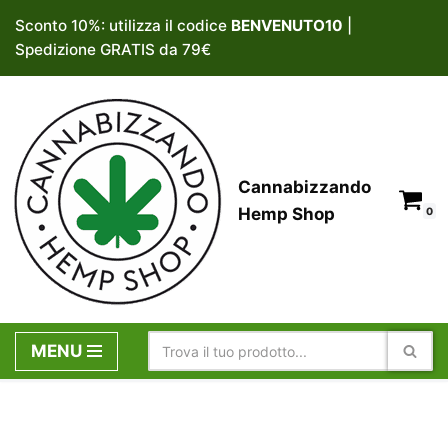
Sconto 10%: utilizza il codice
BENVENUTO10
|
Spedizione GRATIS da 79€
Vai
al
contenuto
Cannabizzando
Hemp Shop
0
MENU