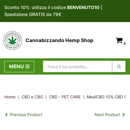
Sconto 10%: utilizza il codice
BENVENUTO10
|
Spedizione GRATIS da 79€
Vai
al
contenuto
Cannabizzando Hemp Shop
0
MENU
Home
\
CBD e CBG
\
CBD - PET CARE
\
MediCBD 10% CBD Oil p
Previous Product
Next Product