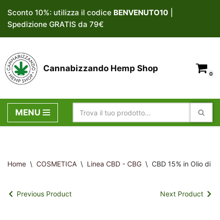
Sconto 10%: utilizza il codice
BENVENUTO10
|
Spedizione GRATIS da 79€
Vai
al
contenuto
Cannabizzando Hemp Shop
0
MENU
Home
\
COSMETICA
\
Linea CBD - CBG
\
CBD 15% in Olio di C
Previous Product
Next Product